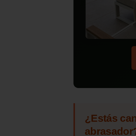
¿Estás can
abrasador