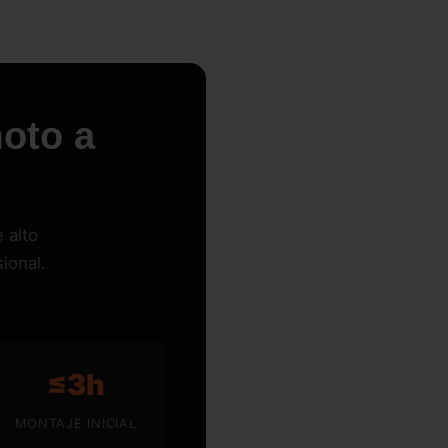
oto a
 alto
ional.
≤3h
MONTAJE INICIAL