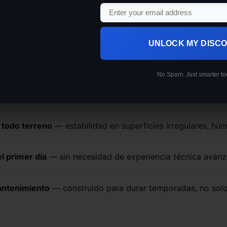
scar en un cortacésped a co
on iguales. Antes de decidir, asegúrate de que cumple 
UNLOCK MY DISC
tente
— para manejar hierba alta, maleza densa y pendient
No Spam. Just smarter to
argo alcance
— opera desde distancia segura sin arriesgart
 todo terreno
— estabilidad en superficies irregulares, hú
l primer día
— sin necesidad de experiencia técnica avan
antenimiento
— construido para durar temporadas, no sol