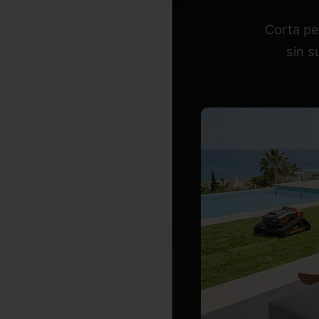
Corta pe
sin s