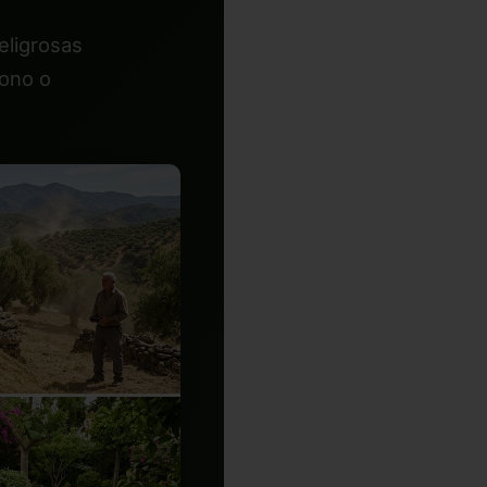
eligrosas
fono o