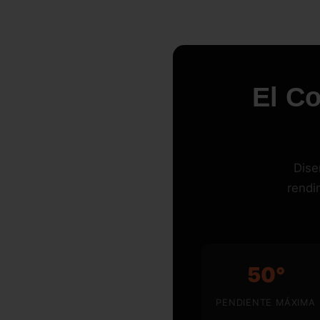
El C
Dise
rendi
50°
PENDIENTE MÁXIMA