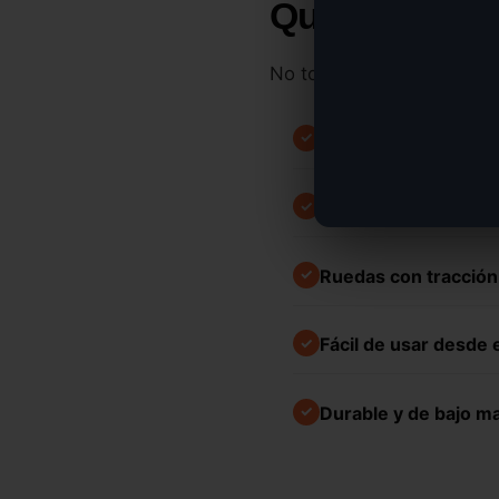
Qué debes bu
No todos los RC mowers s
Motor a gasolina po
✓
Control remoto de l
✓
Ruedas con tracción
✓
Fácil de usar desde e
✓
Durable y de bajo m
✓