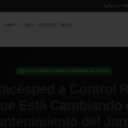
904-347-578
E
SHOP
FAQ’S
CONTACT
BLOG
🇲🇽 PARA PROPIETARIOS HISPANOHABLANTES
tacésped a Control
ue Está Cambiando 
ntenimiento del Jar