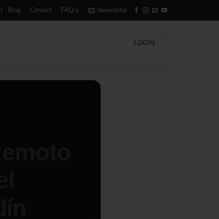
Blog
Contact
FAQ’s
Newsletter
1
LOGIN
 Remoto
el
dín