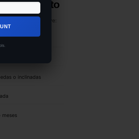
ntrol remoto
con estos puntos clave:
OUNT
es de hasta 50°
ols.
e
medas o inclinadas
zada
o meses