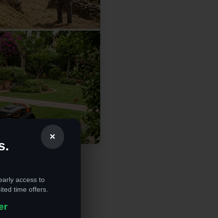
×
s.
gura
early access to
ited time offers.
er